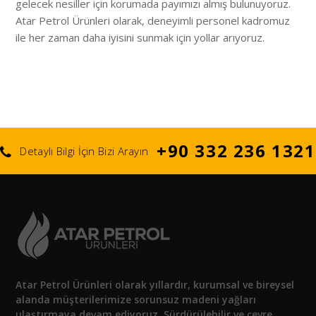
gelecek nesiller için korumada payımızı almış bulunuyoruz.
Atar Petrol Ürünleri olarak, deneyimli personel kadromuz
ile her zaman daha iyisini sunmak için yollar arıyoruz.
+90 332 236 1321
Detaylı Bilgi İçin Bizi Arayın
Atar Petrol Ürünleri olarak yıllardır, kurumsal ve bireysel
alanda müşterilerimize sorunsuz madeni yağları
ulaştırmaya devam ediyoruz. Sürdürülebilir ve çevre