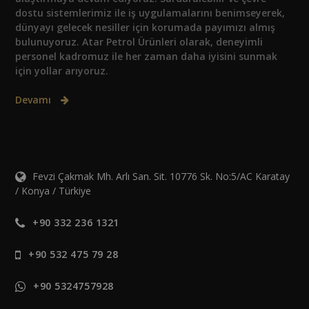
dostu sistemlerimiz ile iş uygulamalarını benimseyerek,
dünyayı gelecek nesiller için korumada payımızı almış
bulunuyoruz. Atar Petrol Ürünleri olarak, deneyimli
personel kadromuz ile her zaman daha iyisini sunmak
için yollar arıyoruz.
Devamı
Fevzi Çakmak Mh. Arlı San. Sit. 10776 Sk. No:5/AC Karatay
/ Konya / Türkiye
+90 332 236 1321
+90 532 475 79 28
+90 5324757928