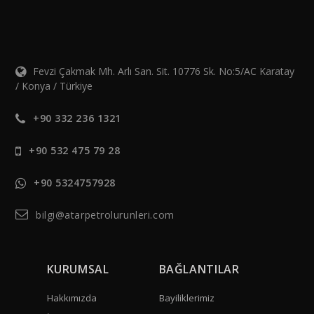
Fevzi Çakmak Mh. Arlı San. Sit. 10776 Sk. No:5/AC Karatay
/ Konya / Türkiye
+90 332 236 1321
+90 532 475 79 28
+90 5324757928
bilgi@atarpetrolurunleri.com
KURUMSAL
BAĞLANTILAR
Hakkımızda
Bayiliklerimiz