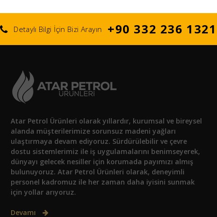
+90 332 236 1321
Detaylı Bilgi İçin Bizi Arayın
Atar Petrol Ürünleri olarak yıllardır, kurumsal ve bireysel
alanda müşterilerimize sorunsuz madeni yağları
ulaştırmaya devam ediyoruz. Sürdürülebilir ve çevre
dostu sistemlerimiz ile iş uygulamalarını benimseyerek,
dünyayı gelecek nesiller için korumada payımızı almış
bulunuyoruz. Atar Petrol Ürünleri olarak, deneyimli
personel kadromuz ile her zaman daha iyisini sunmak
için yollar arıyoruz.
Devamı